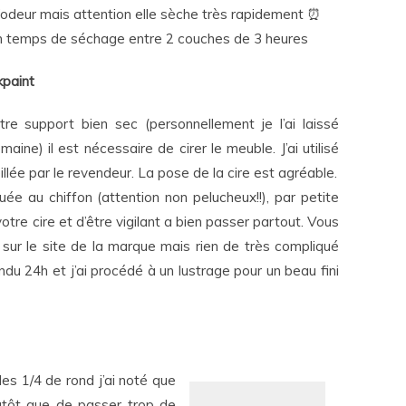
d’odeur mais attention elle sèche très rapidement ⏰
un temps de séchage entre 2 couches de 3 heures
kpaint
tre support bien sec (personnellement je l’ai laissé
maine) il est nécessaire de cirer le meuble. J’ai utilisé
eillée par le revendeur. La pose de la cire est agréable.
iquée au chiffon (attention non pelucheux!!), par petite
votre cire et d’être vigilant a bien passer partout. Vous
 sur le site de la marque mais rien de très compliqué
ndu 24h et j’ai procédé à un lustrage pour un beau fini
 des 1/4 de rond j’ai noté que
lutôt que de passer trop de