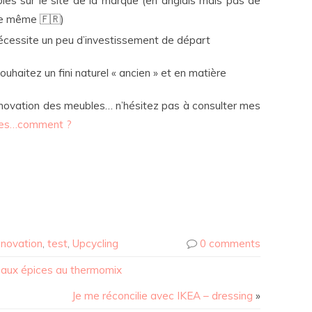
es sur le site de la marque (en anglais mais pas de
le même 🇫🇷)
nécessite un peu d’investissement de départ
ouhaitez un fini naturel « ancien » et en matière
rénovation des meubles… n’hésitez pas à consulter mes
les…comment ?
er
énovation
,
test
,
Upcycling
0 comments
z aux épices au thermomix
Je me réconcilie avec IKEA – dressing
»