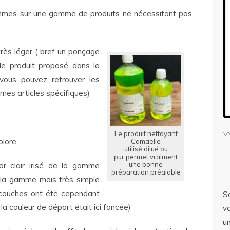
ommes sur une gamme de produits ne nécessitant pas
rès léger ( bref un ponçage
le produit proposé dans la
vous pouvez retrouver les
es articles spécifiques)
Le produit nettoyant
olore.
Camaelle
utilisé dilué ou
pur permet vraiment
une bonne
 or clair irisé de la gamme
préparation préalable
r la gamme mais très simple
3 couches ont été cependant
S
 la couleur de départ était ici foncée)
v
u