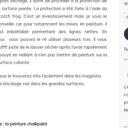
près séchage, il suffit de procéder à la protection de
ar
a surface peinte. La protection a été faite à l´aide du
cotch frog. C’est un investissement mais je vous le
onseille car pour notamment les mises en peinture, il
st imbattable permettant des lignes nettes. En
lus vous pouvez le ré utiliser plusieurs fois. Il vous
uffit juste de le laisser sécher après l’avoir rapidement
R
ssuyé en veillant à n’en pas mettre de peinture sur la
urface collante.
ous le trouverez très facilement dans les magasins
e bricolage voir dans les grandes surfaces.
Le
c
po
li
 : la peinture chalkpaint