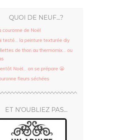
QUOI DE NEUF…?
a couronne de Noël
ai testé… la peinture texturée diy
illettes de thon au thermomix… ou
as
ientôt Noël… on se prépare 😬
ouronne fleurs séchées
ET N’OUBLIEZ PAS…