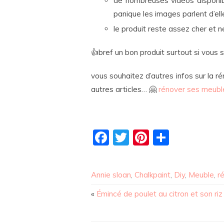
de nombreuses vidéos disponibl
panique les images parlent d’el
le produit reste assez cher et 
👍bref un bon produit surtout si vous s
vous souhaitez d’autres infos sur la 
autres articles… 🤗
rénover ses meub
Facebook
Twitter
Pinterest
Partag
Annie sloan
,
Chalkpaint
,
Diy
,
Meuble
,
r
«
Émincé de poulet au citron et son ri