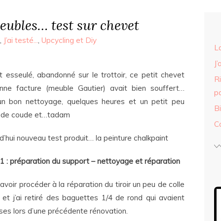
eubles… test sur chevet
,
J’ai testé...
,
Upcycling et Diy
L
J’
t esseulé, abandonné sur le trottoir, ce petit chevet
R
nne facture (meuble Gautier) avait bien souffert…
p
un bon nettoyage, quelques heures et un petit peu
B
e de coude et…tadam
C
d’hui nouveau test produit… la peinture chalkpaint
1 : préparation du support – nettoyage et réparation
avoir procéder à la réparation du tiroir un peu de colle
 et j’ai retiré des baguettes 1/4 de rond qui avaient
ses lors d’une précédente rénovation.