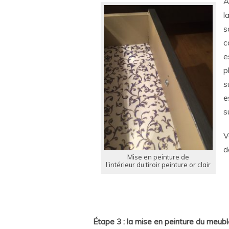
A
l
s
c
e
p
s
e
s
V
d
Mise en peinture de
l’intérieur du tiroir peinture or clair
Étape 3 : la mise en peinture du meuble