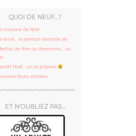
QUOI DE NEUF…?
a couronne de Noël
ai testé… la peinture texturée diy
illettes de thon au thermomix… ou
as
ientôt Noël… on se prépare
ouronne fleurs séchées
ET N’OUBLIEZ PAS…