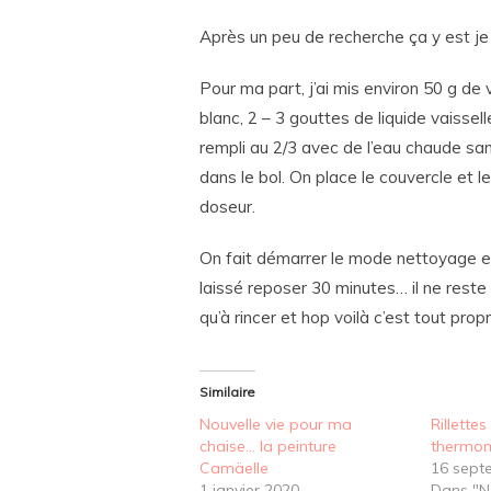
Après un peu de recherche ça y est je 
Pour ma part, j’ai mis environ 50 g de 
blanc, 2 – 3 gouttes de liquide vaisselle
rempli au 2/3 avec de l’eau chaude san
dans le bol. On place le couvercle et le
doseur.
On fait démarrer le mode nettoyage et 
laissé reposer 30 minutes… il ne reste
qu’à rincer et hop voilà c’est tout prop
Similaire
Nouvelle vie pour ma
Rillette
chaise… la peinture
thermom
Camäelle
16 sept
1 janvier 2020
Dans "N