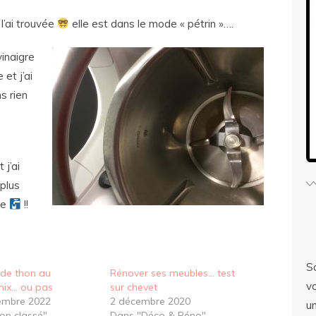
l’ai trouvée
elle est dans le mode « pétrin »….
vinaigre
 et j’ai
s rien
j’ai
 plus
re
!!
S
s de thon au
Rénover ses meubles… test
v
ix… ou pas
sur chevet
embre 2022
2 décembre 2020
u
on classé"
Dans "Déco & Réno"