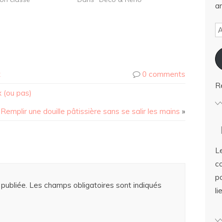
ar
er
x
0 comments
R
 (ou pas)
Remplir une douille pâtissière sans se salir les mains
»
Le
c
po
publiée.
Les champs obligatoires sont indiqués
li