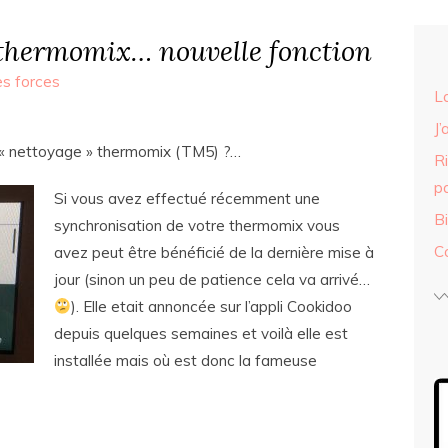
thermomix… nouvelle fonction
s forces
L
J’
n « nettoyage » thermomix (TM5) ?…
R
p
Si vous avez effectué récemment une
B
synchronisation de votre thermomix vous
C
avez peut être bénéficié de la dernière mise à
jour (sinon un peu de patience cela va arrivé…
). Elle etait annoncée sur l’appli Cookidoo
depuis quelques semaines et voilà elle est
installée mais où est donc la fameuse