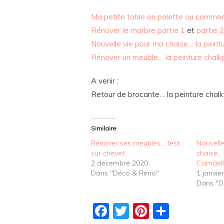
Ma petite table en palette ou comment v
Rénover le marbre partie 1
et
partie 2
Nouvelle vie pour ma chaise… la peint
Rénover un meuble… la peinture chalk
A venir :
Retour de brocante… la peinture chalk 
Similaire
Rénover ses meubles… test
Nouvell
sur chevet
chaise… 
2 décembre 2020
Camäel
Dans "Déco & Réno"
1 janvie
Dans "D
Facebook
Twitter
Pinterest
Partag