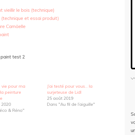
ieillir le bois (technique)
 (technique et essai produit)
ure Camäelle
paint
paint test 2
e vie pour ma
J’ai testé pour vous… la
la peinture
surjeteuse de Lidl
le
25 août 2019
r 2020
Dans "Au fil de l’aiguille"
éco & Réno"
S
v
er
u