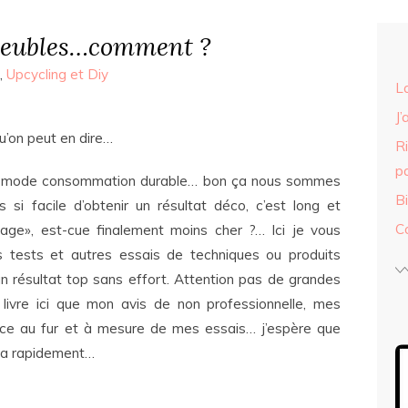
meubles…comment ?
,
Upcycling et Diy
L
J’
u’on peut en dire…
R
p
 un mode consommation durable… bon ça nous sommes
B
 si facile d’obtenir un résultat déco, c’est long et
C
çage», est-cue finalement moins cher ?… Ici je vous
s tests et autres essais de techniques ou produits
n résultat top sans effort. Attention pas de grandes
livre ici que mon avis de non professionnelle, mes
nce au fur et à mesure de mes essais… j’espère que
era rapidement…