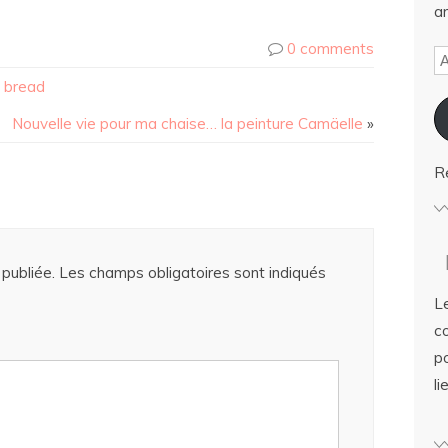
ar
0 comments
a bread
Nouvelle vie pour ma chaise… la peinture Camäelle
»
R
publiée.
Les champs obligatoires sont indiqués
Le
c
po
li