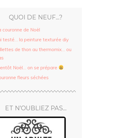
QUOI DE NEUF…?
a couronne de Noël
ai testé… la peinture texturée diy
illettes de thon au thermomix… ou
as
ientôt Noël… on se prépare
ouronne fleurs séchées
ET N’OUBLIEZ PAS…