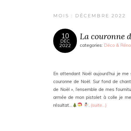
MOIS :
DÉCEMBRE 2022
La couronne d
10
DÉC
2022
categories:
Déco & Réno
En attendant Noël aujourd’hui je me 
couronne de Noël. Sur fond de chant
de Noël », l’ensemble de mes fournitu
armée de mon pistolet à colle je me 
résultat…
.
(suite…)