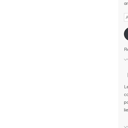
ar
R
Le
c
po
li