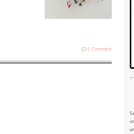
er
1 Comment
S
v
u