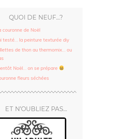
QUOI DE NEUF…?
a couronne de Noël
ai testé… la peinture texturée diy
illettes de thon au thermomix… ou
as
ientôt Noël… on se prépare
ouronne fleurs séchées
ET N’OUBLIEZ PAS…