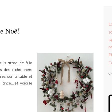
L
e Noël
J’
R
p
B
suis attaquée à la
C
s des « chrooners
res sur la table et
lance….et voici le